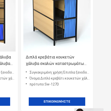
χάλυβα
Διπλά κρεβάτια κουκετών
άλυβα
χάλυβα σκαλών καταστρωμάτων
να
δευτερεύοντα με το μικρό
οδοχείων
Συγκεκριμένη χρήση:Έπιπλα ξενοδοχείων
ντουλάπι αποθήκευσης
ν με το πλέγμα κουρτινώ
Όνομα:Διπλό κρεβάτι κουκετών χάλυβα κρεβατιών κουρτινών καταστρωμάτων με τη δευτερεύουσα σκάλα και το μικρ
πρότυπο:Sw-127D
ΕΠΙΚΟΙΝΩΝΉΣΤΕ