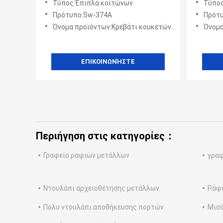
Τύπος:Έπιπλα κοιτώνων
Τύπος
γραφείο και το ράφι μελέτης
γκρίζο
Πρότυπο:Sw-374A
Πρότ
Όνομα προϊόντων:Κρεβάτι κουκετών χάλυβα σχολικών γκρίζο ενιαίων κρεβατιών κοιτώνων με το γραφείο και το ράφι μελέτης
Όνομα προϊόντων
ΕΠΙΚΟΙΝΩΝΉΣΤΕ
Περιήγηση στις κατηγορίες：
Γραφείο ραφιών μετάλλων
γραφ
Ντουλάπι αρχειοθέτησης μετάλλων
Ράφι
Πολυ ντουλάπι αποθήκευσης πορτών
Μισό