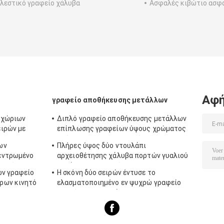
λεστικό γραφείο χάλυβα
Ασφαλές κιβώτιο ασφ
Αφή
γραφείο αποθήκευσης μετάλλων
γχώριων
Διπλό γραφείο αποθήκευσης μετάλλων
ιρών με
επίπλωσης γραφείων ύψους χρώματος
πλήρες για το προσωπικό
ων
Πλήρες ύψος δύο ντουλάπι
εντρωμένο
αρχειοθέτησης χάλυβα πορτών γυαλιού
αρχείων
ταλάντευσης σειρών
ών γραφείο
Η σκόνη δύο σειρών έντυσε το
ητό
ρων κινητό
ελασματοποιημένο εν ψυχρώ γραφείο
αποθήκευσης μετάλλων