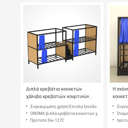
Διπλά κρεβάτια κουκετών
Η σκόν
χάλυβα κρεβατιών κουρτινών
κουκετ
καταστρωμάτων ξενοδοχείων με
ηλεκτρ
Συγκεκριμένη χρήση:Έπιπλα ξενοδοχείων
Συγκεκ
τη μέσα σκάλα και το ντουλάπι
αντιολ
ΟΝΟΜΑ:Διπλά κρεβάτια κουκετών χάλυβα κρεβατιών κουρτινών καταστρωμάτων ξενοδοχείων με τη μέσα σκάλα και το
Όνομα:Διπλά κρεβά
Πρότυπο:Sw-127C
πρότ