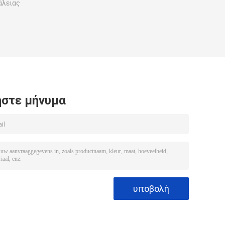
άλειας
στε μήνυμα