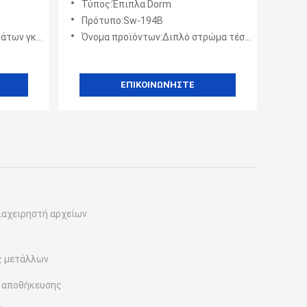
Τύπος:Έπιπλα Dorm
ενήλικα παιδιά
Πρότυπο:Sw-194B
 φρακτών πλέγματος πλήρες
Όνομα προϊόντων:Διπλό στρώμα τέσσερα Dorm δευτερεύοντα κρεβάτια κουκετών χάλυβα φρακτών για τα ενήλικα παιδιά
ΕΠΙΚΟΙΝΩΝΉΣΤΕ
διαχειρηστή αρχείων
ς μετάλλων
ι αποθήκευσης