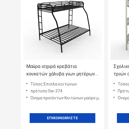
Μαύρα ισχυρά κρεβάτια
Σχολικ
κουκετών χάλυβα γιων μητέρων
τριών 
Bedbase σχολικών κοιτώνων
γκρίζα
Τύπος:Έπιπλα κοιτώνων
Τύπος
κουκετ
πρότυπο:Sw-374
Πρότ
τριπλά
Όνομα προϊόντων:Κοιτώνων μαύρο μητέρων κρεβάτι κουκετών χάλυβα καταστρωμάτων γιων διπλό με ισχυρό Bedbase
Όνομα προϊόντων:Σχο
ΕΠΙΚΟΙΝΩΝΉΣΤΕ