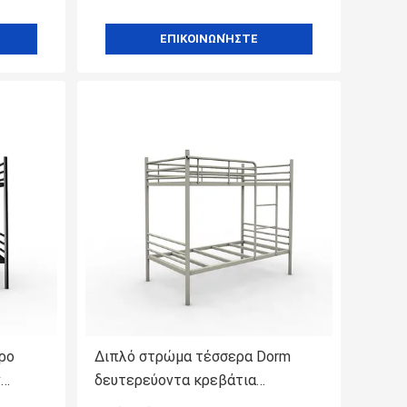
ΕΠΙΚΟΙΝΩΝΉΣΤΕ
ρο
Διπλό στρώμα τέσσερα Dorm
ν
δευτερεύοντα κρεβάτια
τών
κουκετών χάλυβα φρακτών για τα