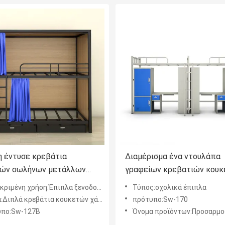
η έντυσε κρεβάτια
Διαμέρισμα ένα ντουλάπα
ών σωλήνων μετάλλων
γραφείων κρεβατιών κου
οστατικού ψεκασμού τα
χάλυβα κοιμώμεών κάτω 
ριμένη χρήση:Έπιπλα ξενοδοχείων
Τύπος:σχολικά έπιπλα
ισθητικά
τια κουκετών χάλυβα κρεβατιών καταστρωμάτων ξενοδοχείων με το κατώτατες ντουλάπι και την
πρότυπο:Sw-170
υπο:Sw-127B
Όνομα προϊόντων:Προσαρμοσμένο σχολείο χρώμα ένα κρεβάτια κουκετών χάλυβα κρεβατιών κοιμώμεών