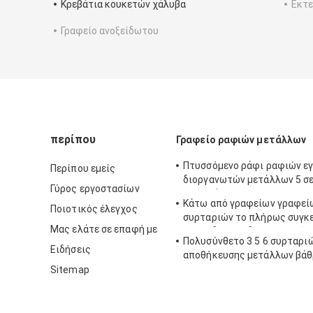
Κρεβάτια κουκετών χάλυβα
Εκτε
Γραφείο ανοξείδωτου
περίπου
Γραφείο ραφιών μετάλλων
Πτυσσόμενο ράφι ραφιών ε
Περίπου εμείς
διοργανωτών μετάλλων 5 σε
Γύρος εργοστασίων
τους κάστορες
Κάτω από γραφείων γραφεί
Ποιοτικός έλεγχος
συρταριών το πλήρως συγκ
Μας ελάτε σε επαφή με
εικονίδιο του διαχειρηστή 
Πολυσύνθετο 3 5 6 συρταρι
μετάλλων 3-συρταριών κιν
Ειδήσεις
αποθήκευσης μετάλλων βάθ
Sitemap