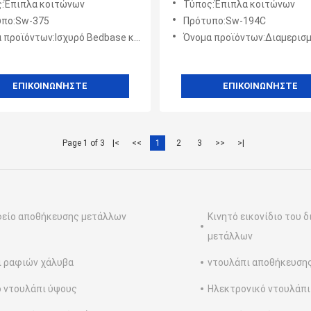
:Έπιπλα κοιτώνων
Τύπος:Έπιπλα κοιτώνων
πλέγματος πλήρες
υπο:Sw-375
Πρότυπο:Sw-194C
:Ισχυρό Bedbase κρεβάτι κουκετών μετάλλων παιδιών χρώματος κοιτώνων μαύρο γκρίζο
Όνομα προϊόντων:Διαμερισμάτων γκρίζο μαύρο χάλυβα πλαίσιο κρεβατιών κουκετών μετάλλων
ΕΠΙΚΟΙΝΩΝΉΣΤΕ
ΕΠΙΚΟΙΝΩΝΉΣΤΕ
Page 1 of 3
|<
<<
1
2
3
>>
>|
είο αποθήκευσης μετάλλων
Κινητό εικονίδιο του 
μετάλλων
 ραφιών χάλυβα
ντουλάπι αποθήκευση
 ντουλάπι ύψους
Ηλεκτρονικό ντουλάπ