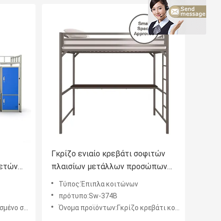
Γκρίζο ενιαίο κρεβάτι σοφιτών
κετών
πλαισίων μετάλλων προσώπων
από
με το ράφι βιβλίων γραφείων
Τύπος:Έπιπλα κοιτώνων
μελέτης
πρότυπο:Sw-374B
 με το γραφείο και την ν
Όνομα προϊόντων:Γκρίζο κρεβάτι κουκετών χάλυβα κρεβατιών προσώπων χρώματος ενιαίο με το γραφείο μελέτης και το ράφι