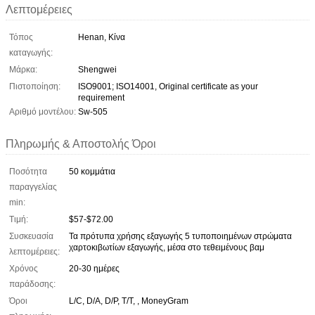
Λεπτομέρειες
Τόπος
Henan, Κίνα
καταγωγής:
Μάρκα:
Shengwei
Πιστοποίηση:
ISO9001; ISO14001, Original certificate as your
requirement
Αριθμό μοντέλου:
Sw-505
Πληρωμής & Αποστολής Όροι
Ποσότητα
50 κομμάτια
παραγγελίας
min:
Τιμή:
$57-$72.00
Συσκευασία
Τα πρότυπα χρήσης εξαγωγής 5 τυποποιημένων στρώματα
χαρτοκιβωτίων εξαγωγής, μέσα στο τεθειμένους βαμ
λεπτομέρειες:
Χρόνος
20-30 ημέρες
παράδοσης:
Όροι
L/C, D/A, D/P, T/T, , MoneyGram