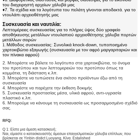
του διαχειρηστή αρχείων χάλυβά μας
♦7. Τα σχέδια και τα λογότυπα του πελάτη γίνονται αποδεκτά. για το
ντουλάπι αρχειοθέτησής μας
Συσκευασία και ναυτιλία:
Λεπτομέρειες συσκευασίας για το πλήρες ύψος δύο γραφείο
αποθήκευσης μετάλλων ντουλαπιού αρχειοθέτησης χάλυβα πορτών
μετάλλων σειρών
Μέθοδος συσκευασίας: Συνολικά knock-down, τυποποιημένο
1.
χαρτοκιβώτιο εξαγωγής (συσκευασία με τον αφρό μαργαριταριών και
τον πίνακα αφρού)
2. Μπορέστε να βάλετε το λογότυπο στα χαρτοκιβώτια, το όνομα
του προτύπου και των λεπτομερειών του προτύπου όπως τα
κομμάτια, τη διάσταση κ.λπ.
3. Μπορέστε να τυπώσετε ένα σκίτσο προϊόντων έξω από τη
συσκευασία
4. Μπορέστε να παρέχετε την έκθεση δοκιμής
5. Συσκευασία προστασίας μέσα, υλικά αφρού, αντι-υγρασία
πλαστικό κ.λπ.
6. Μπορούμε να κάνουμε τη συσκευασία ως προσαρμοσμένο σχέδιό
σας.
RFQ:
Q 1: Είστε μια άμεση κατασκευή;
Ναι, είμαστε ο κατασκευαστής άμεσων επαγγελματικών χάλυβα επίπλων, που
βρίσκεται σε Yinbin distict Luoyang, Κίνα. Estalished