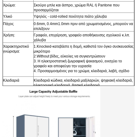
Χρώμα:
Σκούρο μπλε και άσπρο, χρώμα RAL ή Pantone που
προσαρμόζεται
Υλικό
Υψηλός - cold-rolled ποιότητα πιάτο χάλυβα
Πάχος
0.6mm, 0.4mm1.0mm πριν από χρωματισμένος, μπορούν να
επιλέξουν
Χρήση:
Γραφείο, επιχείρηση, γραφείο αποθήκευσης σχολικού κ.λπ.
χάλυβα
Χαρακτηριστικό
1.Knocked-κατεβάστε η δομή, καθιστά τον όγκο συσκευασίας
γνώρισμα:
μικρότερο
2.Without βίδες, εύκολες να συγκεντρώσουν
3. Η ηλεκτροστατική ζωγραφική ψεκασμού, ενισχύει το
γραφείο και αποφεύγει την υγρασία
4. Προσαρμοσμένος για το χρώμα, κλειδαριά, λαβή, σχέδιο
Κλειδαριά
Κλειδαριά κώδικα, κλειδαριά μαξιλαριών, ψηφιακή κλειδαριά,
ηλεκτρονική κλειδαριά, βασική κλειδαριά
Συγκεντρώστε το
5-10 γραφείο αποθήκευσης χάλυβα λεπτών
χρόνο
Qty σε 40HQ
Περίπου 500pcs σε 40HQ
Εμπορικοί όροι:
EXW, ΑΛΥΣΊΔΑ ΡΟΛΟΓΙΟΎ, CIF, C&F σε συνηθισμένο
Στέλνοντας
Qingdao, Κίνα, ή προσαρμοσμένος
λιμένας