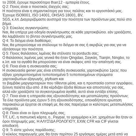
το 2008, έχουμε περισσότερο than12 - εμπειρία έτους.
Q 2: Ποιος είναι ο ποιοτικός έλεγχός σας;
Η ποιότητα είναι η σημαντικότερη για τους πελάτες και το εργοστάσιό μας.
Έχουμε ISO9001, ISO 14001, OHSAS 18001, BV,
SGS, κ.λπ. Διαχειριζόμαστε αυστηρά την ποιότητα των προϊόντων μας πολύ στο
βήμα.
Q 3: Εύκολος συγκεντρώστε;
Ναι, θα υπήρχε μια οδηγία συγκέντρωσης σε κάθε χαρτοκιβώτιο. εάν χρειάζεστε,
θα λαμβάνατε το βίντεο συγκέντρωσής μας.
Q 4: Το δείγμα είναι διαθέσιμο;
Ναι, θα μπορούσαμε να στείλουμε το δείγμα σε σας ή ακριβώς για σας για να
εξετάσουμε την ποιότητα.
Q 5: Ποιος θαλάσσιος λιμένας θα στέλνατε τα porducts σας;
Ο θαλάσσιος λιμένας μας γενικά θα ήταν Qingdao, Σαγκάη, Tianjin, Ningbo, το
κ.λπ. και τα αγαθά θα μπορούσαν να είναι σκάφος από την απαίτησή σας.
Q 6: Ποια είναι η συσκευασία σας;
Η συσκευασία gener μας είναι επίπεδη συσκευασία, χαρτοκιβώτιο 1pcs/, που
εξάγει χρησιμοποιημένα τυποποιημένα 5 τυποποιημένων στρώματα
χαρτοκιβωτίων εξαγωγής, plyfoam και
το βαμβάκι μαργαριταριών που τίθενται μέσα, και η προστασία cornor εγγράφου,
ξύλινη παλέτα έξω από .it θα κέρδιζαν έξοδα θέσεων και αποστολής για σας,
αλλά εάν χρειάζεστε τα συγκεντρωμένα αγαθά, αυτό είναι εντάξει επίσης.
Q 7: Ποια είναι η υπηρεσία σας εξουσιοδότησης και μεταπώλησης προϊόντων;
Τα όλα προϊόντα μας έχουν 5 έτη εξουσιοδότησης, οποιαδήποτε ερώτηση
παρακαλώ με έρχεται σε επαφή με, θα σας παρείχαμε οι καλύτερες μεταπωλήσεις
υπηρεσία.
Q 8: Ποιοι είναι οι όροι πληρωμής σας;
T/T, L/C, η πιστωτική κάρτα, η , Paypal, το γραμμάριο κ.λπ. χρημάτων θα ήταν οι
όροι πληρωμής μας. Η ΑΛΥΣΊΔΑ ΡΟΛΟΓΙΟΎ, EXW, CFR και CIF γίνεται
αποδεκτή.
Q 9: Τι είστε χρόνος παράδοσης;
Ο κύκλος παραγωγής μας θα ήταν περίπου 25 εργάσιμες ημέρες μετά από να