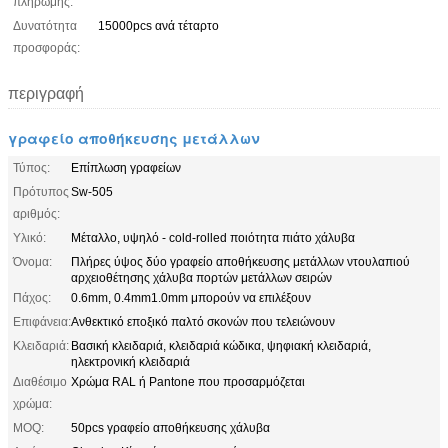
πληρωμής:
Δυνατότητα
15000pcs ανά τέταρτο
προσφοράς:
περιγραφή
γραφείο αποθήκευσης μετάλλων
Τύπος:
Επίπλωση γραφείων
Πρότυπος
Sw-505
αριθμός:
Υλικό:
Μέταλλο, υψηλό - cold-rolled ποιότητα πιάτο χάλυβα
Όνομα:
Πλήρες ύψος δύο γραφείο αποθήκευσης μετάλλων ντουλαπιού
αρχειοθέτησης χάλυβα πορτών μετάλλων σειρών
Πάχος:
0.6mm, 0.4mm1.0mm μπορούν να επιλέξουν
Επιφάνεια:
Ανθεκτικό εποξικό παλτό σκονών που τελειώνουν
Κλειδαριά:
Βασική κλειδαριά, κλειδαριά κώδικα, ψηφιακή κλειδαριά,
ηλεκτρονική κλειδαριά
Διαθέσιμο
Χρώμα RAL ή Pantone που προσαρμόζεται
χρώμα:
MOQ:
50pcs γραφείο αποθήκευσης χάλυβα