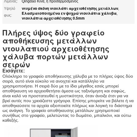
Λιμένας:
Qingdao Κίνα, ή προσαρμοσμένος
ντυμένο σκόνη ντουλάπι αρχειοθέτησης μετάλλων
Υψηλό
,
Ελασματοποιημένα εν ψυχρώ ντουλάπια χάλυβα
,
φως:
ντουλάπια αρχειοθέτησης 0.5mm
Πλήρες ύψος δύο γραφείο
αποθήκευσης μετάλλων
ντουλαπιού αρχειοθέτησης
χάλυβα πορτών μετάλλων
σειρών
Εισάγετε:
Ολόκληρο το γραφείο αποθήκευσης χάλυβα με το πλήρες ύψος δύο
σειρά, αυτό είναι εύκολο να ανοιχτεί και κατάλληλο να
χρησιμοποιήσει. Η σειρά δύο με το ίδιο μέγεθος εσείς μπορεί
αποθήκευση να αρχειοθετήσει άμεσα ως ταξινόμηση και σαφώς,
είναι καλό να προστατευθεί η μυστικότητα, όταν άνοιξε έτσι για να
βρεί αυτές που χρειάζεστε γρήγορα. Επίσης μπορείτε να βάλετε ή να
αποθηκεύσετε τα αρχεία αξιοποιείτε πλήρως και λογική το διάστημα
ως ανάγκη. Το γραφείο αποθήκευσης μετάλλων χρησιμοποιεί
συνήθως στο γραφείο, μελετώντας το δωμάτιο, μπαλκόνι, και ούτω
καθεξής.