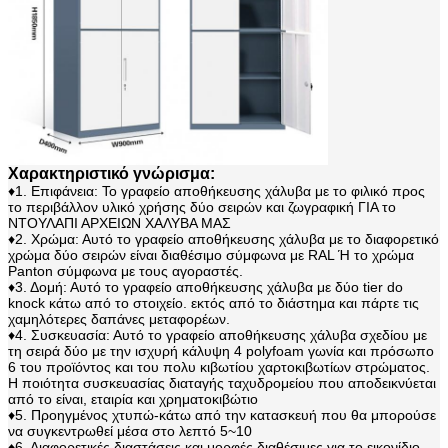
Χαρακτηριστικό γνώρισμα:
♦1. Επιφάνεια: Το γραφείο αποθήκευσης χάλυβα με το φιλικό προς
το περιβάλλον υλικό χρήσης δύο σειρών και ζωγραφική ΓΙΑ το
ΝΤΟΥΛΑΠΙ ΑΡΧΕΙΩΝ ΧΑΛΥΒΑ ΜΑΣ
♦2. Χρώμα: Αυτό το γραφείο αποθήκευσης χάλυβα με
το
διαφορετικό
χρώμα
δύο σειρών
είναι διαθέσιμο σύμφωνα με RAL Ή το χρώμα
Panton σύμφωνα με τους αγοραστές.
♦3. Δομή: Αυτό το
γραφείο αποθήκευσης
χάλυβα
με δύο tier
do
knock κάτω από το στοιχείο. εκτός από το διάστημα και πάρτε τις
χαμηλότερες δαπάνες μεταφορέων.
♦4. Συσκευασία: Αυτό το
γραφείο αποθήκευσης χάλυβα
σχεδίου
με
τη σειρά δύο
με την ισχυρή κάλυψη 4 polyfoam γωνία και πρόσωπο
6 του προϊόντος και του πολυ κιβωτίου χαρτοκιβωτίων στρώματος.
Η ποιότητα συσκευασίας διαταγής ταχυδρομείου που αποδεικνύεται
από το είναι, εταιρία και χρηματοκιβώτιο
♦5. Προηγμένος χτυπώ-κάτω από την κατασκευή που θα μπορούσε
να συγκεντρωθεί μέσα στο λεπτό 5~10
♦6. Διαφορετικές διαστάσεις και μορφές διαθέσιμες για το εικονίδιο