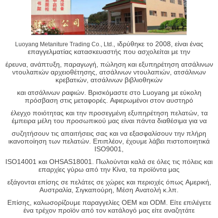
, ιδρύθηκε το 2008, είναι ένας
Luoyang Metaniture Trading Co., Ltd.
επαγγελματίας κατασκευαστής που ασχολείται με την
έρευνα, ανάπτυξη, παραγωγή, πώληση και εξυπηρέτηση ατσάλινων
ντουλαπιών αρχειοθέτησης, ατσάλινων ντουλαπιών, ατσάλινων
κρεβατιών, ατσάλινων βιβλιοθηκών
και ατσάλινων ραφιών. Βρισκόμαστε στο Luoyang με εύκολη
πρόσβαση στις μεταφορές. Αφιερωμένοι στον αυστηρό
έλεγχο ποιότητας και την προσεγμένη εξυπηρέτηση πελατών, τα
έμπειρα μέλη του προσωπικού μας είναι πάντα διαθέσιμα για να
συζητήσουν τις απαιτήσεις σας και να εξασφαλίσουν την πλήρη
ικανοποίηση των πελατών. Επιπλέον, έχουμε λάβει πιστοποιητικά
ISO9001,
ISO14001 και OHSAS18001. Πωλούνται καλά σε όλες τις πόλεις και
επαρχίες γύρω από την Κίνα, τα προϊόντα μας
εξάγονται επίσης σε πελάτες σε χώρες και περιοχές όπως Αμερική,
Αυστραλία, Σιγκαπούρη, Μέση Ανατολή κ.λπ.
Επίσης, καλωσορίζουμε παραγγελίες OEM και ODM. Είτε επιλέγετε
ένα τρέχον προϊόν από τον κατάλογό μας είτε αναζητάτε