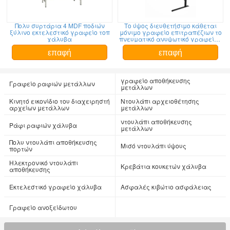
Πολυ συρτάρια 4 MDF ποδιών
Το ύψος διευθετήσιμο κάθεται
ξύλινο εκτελεστικό γραφείο τοπ
μόνιμο γραφείο επιτραπέζιων το
χάλυβα
πνευματικό ανυψωτικό γραφείων
στάσεων
επαφή
επαφή
γραφείο αποθήκευσης
Γραφείο ραφιών μετάλλων
μετάλλων
Κινητό εικονίδιο του διαχειρηστή
Ντουλάπι αρχειοθέτησης
αρχείων μετάλλων
μετάλλων
ντουλάπι αποθήκευσης
Ράφι ραφιών χάλυβα
μετάλλων
Πολυ ντουλάπι αποθήκευσης
Μισό ντουλάπι ύψους
πορτών
Ηλεκτρονικό ντουλάπι
Κρεβάτια κουκετών χάλυβα
αποθήκευσης
Εκτελεστικό γραφείο χάλυβα
Ασφαλές κιβώτιο ασφάλειας
Γραφείο ανοξείδωτου