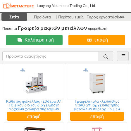
Luoyang Metaniture Trading Co., Ltd.
Σπίτι
Προϊόντα
Περίπου εμείς
Γύρος εργοστασίων
>>
Γραφείο ραφιών μετάλλων
Ποιότητα
προμηθευτή
Καλύτερη τιμή
επαφή
Κάθετος φάκελλος τέσσερα A4
Γραφείο τρία κλειδώσιμο
FC εικονίδιο του διαχειρηστή
ντουλάπι αρχειοθέτησης
αρχείων χάλυβα συρταριών
μετάλλων συρταριών με 4
τροχίσκους
επαφή
επαφή