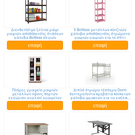
Διευθετήσιμο ξύλινο ράφι
5 Boltless μετάλλων κουζινών
ραφιών αποθήκευσης στάσεων
χάλυβα αποθήκευσης στρώματα
χάλυβα Boltless σειρών
ραφιών ραφιών για το σπίτι
επαφή
επαφή
Πλήρες γραφείο ραφιών
Διπλό στρώμα τέσσερα Dorm
μετάλλων ύψους πορτών
δευτερεύοντα κρεβάτια κουκετών
εγχώριου γυαλιού γραφείων
χάλυβα φρακτών για τα ενήλικα
παιδιά
επαφή
επαφή