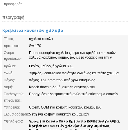
προσφοράς:
περιγραφή
Κρεβάτια κουκετών χάλυβα
Τύπος:
σχολικά έπιπλα
πρότυπο:
Sw-170
Όνομα
Προσαρμοσμένο σχολείο χρώμα ένα κρεβάτια κουκετών
χάλυβα κρεβατιών κοιμώμεών με το γραφείο και την ν
προϊόντων:
Χρώμα:
Γκρίζο, μαύρο, ή χρώμα RAL
Υλικό:
Υψηλός - cold-rolled ποιότητα σωλήνας και πιάτο χάλυβα
Πάχος:
πάχος 0.51.5mm πριν από χρωματισμένος
Δομή:
Knock-down η δομή, εύκολη συγκεντρώνει
Επεξεργασία
Προηγμένο ηλεκτροστατικό ανθεκτικό επίστρωμα σκονών
επιφάνειας:
Υπηρεσία:
COem, ODM ένα κρεβάτι κουκετών κοιμώμεών
Εξουσιοδότηση:
5 έτη ένα κρεβάτι κουκετών κοιμώμεών
γραφείο κάτω από τα κρεβάτια κουκετών χάλυβα
Υψηλό φως:
,
Κρεβάτια κουκετών χάλυβα διαμερισμάτων
,