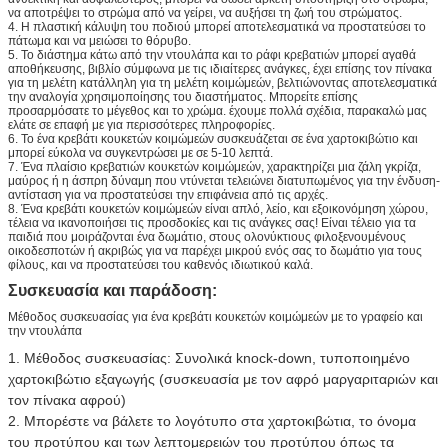
να αποτρέψει το στρώμα από να γείρει, να αυξήσει τη ζωή του στρώματος.
4. Η πλαστική κάλυψη του ποδιού μπορεί αποτελεσματικά να προστατεύσει το
πάτωμα και να μειώσει το θόρυβο.
5. Το διάστημα κάτω από την ντουλάπα και το ράφι κρεβατιών μπορεί αγαθά
αποθήκευσης, βιβλίο σύμφωνα με τις ιδιαίτερες ανάγκες, έχει επίσης τον πίνακα
για τη μελέτη κατάλληλη για τη μελέτη κοιμώμεών, βελτιώνοντας αποτελεσματικά
την αναλογία χρησιμοποίησης του διαστήματος. Μπορείτε επίσης
προσαρμόσατε το μέγεθος και το χρώμα. έχουμε πολλά σχέδια, παρακαλώ μας
ελάτε σε επαφή με για περισσότερες πληροφορίες.
6. Το ένα κρεβάτι κουκετών κοιμώμεών συσκευάζεται σε ένα χαρτοκιβώτιο και
μπορεί εύκολα να συγκεντρώσει με σε 5-10 λεπτά.
7. Ένα πλαίσιο κρεβατιών κουκετών κοιμώμεών, χαρακτηρίζει μια ζάλη γκρίζα,
μαύρος ή η άσπρη δύναμη που ντύνεται τελειώνει διατυπωμένος για την ένδυση-
αντίσταση για να προστατεύσει την επιφάνεια από τις αρχές.
8. Ένα κρεβάτι κουκετών κοιμώμεών είναι απλό, λείο, και εξοικονόμηση χώρου,
τέλεια να ικανοποιήσει τις προσδοκίες και τις ανάγκες σας! Είναι τέλειο για τα
παιδιά που μοιράζονται ένα δωμάτιο, στους ολονύκτιους φιλοξενουμένους
οικοδεσποτών ή ακριβώς για να παρέχει μικρού ενός σας το δωμάτιο για τους
φίλους, και να προστατεύσει του καθενός ιδιωτικού καλά.
Συσκευασία και παράδοση:
Μέθοδος συσκευασίας για ένα κρεβάτι κουκετών κοιμώμεών με το γραφείο και
την ντουλάπα
1. Μέθοδος συσκευασίας: Συνολικά knock-down, τυποποιημένο 
χαρτοκιβώτιο εξαγωγής (συσκευασία με τον αφρό μαργαριταριών και 
τον πίνακα αφρού) 
2. Μπορέστε να βάλετε το λογότυπο στα χαρτοκιβώτια, το όνομα 
του προτύπου και των λεπτομερειών του προτύπου όπως τα 