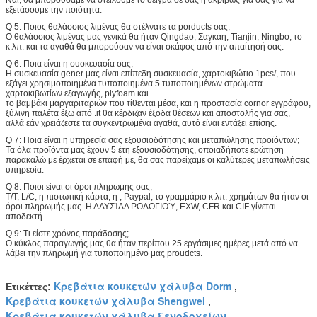
Ναι, θα μπορούσαμε να στείλουμε το δείγμα σε σας ή ακριβώς για σας για να
εξετάσουμε την ποιότητα.
Q 5: Ποιος θαλάσσιος λιμένας θα στέλνατε τα porducts σας;
Ο θαλάσσιος λιμένας μας γενικά θα ήταν Qingdao, Σαγκάη, Tianjin, Ningbo, το
κ.λπ. και τα αγαθά θα μπορούσαν να είναι σκάφος από την απαίτησή σας.
Q 6: Ποια είναι η συσκευασία σας;
Η συσκευασία gener μας είναι επίπεδη συσκευασία, χαρτοκιβώτιο 1pcs/, που
εξάγει χρησιμοποιημένα τυποποιημένα 5 τυποποιημένων στρώματα
χαρτοκιβωτίων εξαγωγής, plyfoam και
το βαμβάκι μαργαριταριών που τίθενται μέσα, και η προστασία cornor εγγράφου,
ξύλινη παλέτα έξω από .it θα κέρδιζαν έξοδα θέσεων και αποστολής για σας,
αλλά εάν χρειάζεστε τα συγκεντρωμένα αγαθά, αυτό είναι εντάξει επίσης.
Q 7: Ποια είναι η υπηρεσία σας εξουσιοδότησης και μεταπώλησης προϊόντων;
Τα όλα προϊόντα μας έχουν 5 έτη εξουσιοδότησης, οποιαδήποτε ερώτηση
παρακαλώ με έρχεται σε επαφή με, θα σας παρείχαμε οι καλύτερες μεταπωλήσεις
υπηρεσία.
Q 8: Ποιοι είναι οι όροι πληρωμής σας;
T/T, L/C, η πιστωτική κάρτα, η , Paypal, το γραμμάριο κ.λπ. χρημάτων θα ήταν οι
όροι πληρωμής μας. Η ΑΛΥΣΊΔΑ ΡΟΛΟΓΙΟΎ, EXW, CFR και CIF γίνεται
αποδεκτή.
Q 9: Τι είστε χρόνος παράδοσης;
Ο κύκλος παραγωγής μας θα ήταν περίπου 25 εργάσιμες ημέρες μετά από να
λάβει την πληρωμή για τυποποιημένο μας proudcts.
Κρεβάτια κουκετών χάλυβα Dorm
Ετικέττες:
,
Κρεβάτια κουκετών χάλυβα Shengwei
,
Κρεβάτια κουκετών χάλυβα ξενοδοχείων