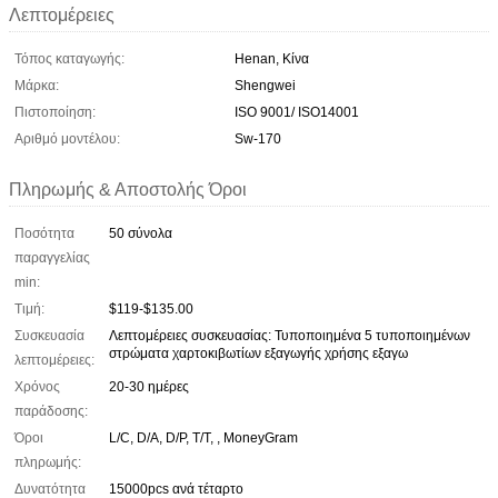
Λεπτομέρειες
Τόπος καταγωγής:
Henan, Κίνα
Μάρκα:
Shengwei
Πιστοποίηση:
ISO 9001/ ISO14001
Αριθμό μοντέλου:
Sw-170
Πληρωμής & Αποστολής Όροι
Ποσότητα
50 σύνολα
παραγγελίας
min:
Τιμή:
$119-$135.00
Συσκευασία
Λεπτομέρειες συσκευασίας: Τυποποιημένα 5 τυποποιημένων
στρώματα χαρτοκιβωτίων εξαγωγής χρήσης εξαγω
λεπτομέρειες:
Χρόνος
20-30 ημέρες
παράδοσης:
Όροι
L/C, D/A, D/P, T/T, , MoneyGram
πληρωμής:
Δυνατότητα
15000pcs ανά τέταρτο