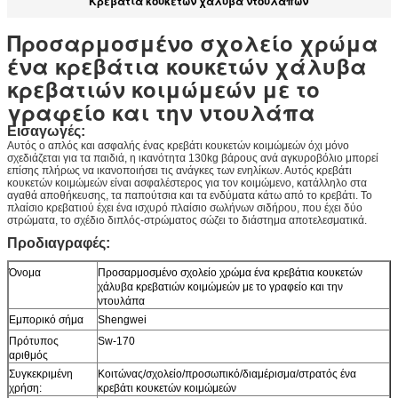
Κρεβάτια κουκετών χάλυβα ντουλαπών
Προσαρμοσμένο σχολείο χρώμα
ένα κρεβάτια κουκετών χάλυβα
κρεβατιών κοιμώμεών με το
γραφείο και την ντουλάπα
Εισαγωγές:
Αυτός ο απλός και ασφαλής ένας κρεβάτι κουκετών κοιμώμεών όχι μόνο
σχεδιάζεται για τα παιδιά, η ικανότητα 130kg βάρους ανά αγκυροβόλιο μπορεί
επίσης πλήρως να ικανοποιήσει τις ανάγκες των ενηλίκων. Αυτός κρεβάτι
κουκετών κοιμώμεών είναι ασφαλέστερος για τον κοιμώμενο,
κατάλληλο
στα
αγαθά αποθήκευσης, τα παπούτσια και τα ενδύματα κάτω από το κρεβάτι. Το
πλαίσιο κρεβατιού έχει ένα ισχυρό πλαίσιο σωλήνων σιδήρου, που έχει δύο
στρώματα, το σχέδιο διπλός-στρώματος σώζει το διάστημα αποτελεσματικά.
Προδιαγραφές:
Όνομα
Προσαρμοσμένο σχολείο χρώμα ένα κρεβάτια κουκετών
χάλυβα κρεβατιών κοιμώμεών με το γραφείο και την
ντουλάπα
Εμπορικό σήμα
Shengwei
Πρότυπος
Sw-170
αριθμός
Συγκεκριμένη
Κοιτώνας/σχολείο/προσωπικό/διαμέρισμα/στρατός ένα
χρήση:
κρεβάτι κουκετών κοιμώμεών