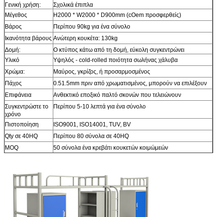
Γενική χρήση:
Σχολικά έπιπλα
Μέγεθος
H2000 * W2000 * D900mm (cOem προσφερθείς)
Βάρος
Περίπου 90kg για ένα σύνολο
Ικανότητα βάρους
Ανώτερη κουκέτα: 130kg
Δομή:
Ο κτύπος κάτω από τη δομή, εύκολη συγκεντρώνει
Υλικό
Υψηλός - cold-rolled ποιότητα σωλήνας χάλυβα
Χρώμα:
Μαύρος, γκρίζος, ή προσαρμοσμένος
Πάχος
0.51.5mm πριν από χρωματισμένος, μπορούν να επιλέξουν
Επιφάνεια
Ανθεκτικό εποξικό παλτό σκονών που τελειώνουν
Συγκεντρώστε το
Περίπου 5-10 λεπτά για ένα σύνολο
χρόνο
Πιστοποίηση
ISO9001, ISO14001, TUV, BV
Qty σε 40HQ
Περίπου 80 σύνολα σε 40HQ
MOQ
50 σύνολα ένα κρεβάτι κουκετών κοιμώμεών
Όροι πληρωμής
T/T, Δυτική Ένωση, γραμμάριο χρημάτων, ect
Εμπορικοί όροι:
EXW, ΑΛΥΣΊΔΑ ΡΟΛΟΓΙΟΎ, CIF, C&F σε συνηθισμένο
Στέλνοντας
Qingdao, Κίνα, ή προσαρμοσμένος
λιμένας