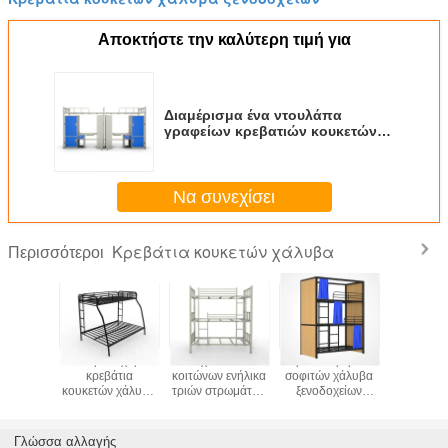
Αποκτήστε την καλύτερη τιμή για
Διαμέρισμα ένα ντουλάπα
γραφείων κρεβατιών κουκετών
χάλυβα κοιμώμεών κάτω από
Να συνεχίσει
Κρεβάτια κουκετών χάλυβα
Περισσότεροι
άτια
Μαύρα ισχυρά
Σχολικών
Τριπλό κρεβάτι
Κρεβά
ν χάλυβα
κρεβάτια
κοιτώνων ενήλικα
σοφιτών χάλυβα
κουκετών
οχείων
κουκετών χάλυβα
τριών στρωμάτων
ξενοδοχείων
σχολι
γιων μητέρων
κρεβατιών γκρίζα
πλέγματος χάλυβα
διαμερι
Bedbase
χρώματος
στρωμάτων με την
σχολικών
κρεβάτια
κουρτίνα
Γλώσσα αλλαγής