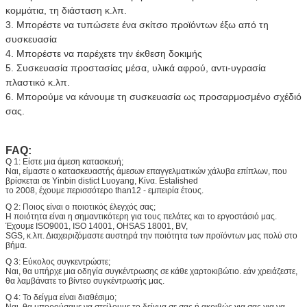
κομμάτια, τη διάσταση κ.λπ. 
3. Μπορέστε να τυπώσετε ένα σκίτσο προϊόντων έξω από τη 
συσκευασία 
4. Μπορέστε να παρέχετε την έκθεση δοκιμής 
5. Συσκευασία προστασίας μέσα, υλικά αφρού, αντι-υγρασία 
πλαστικό κ.λπ. 
6. Μπορούμε να κάνουμε τη συσκευασία ως προσαρμοσμένο σχέδιό 
σας.
FAQ:
Q 1: Είστε μια άμεση κατασκευή;
Ναι, είμαστε ο κατασκευαστής άμεσων επαγγελματικών χάλυβα επίπλων, που
βρίσκεται σε Yinbin distict Luoyang, Κίνα. Estalished
το 2008, έχουμε περισσότερο than12 - εμπειρία έτους.
Q 2: Ποιος είναι ο ποιοτικός έλεγχός σας;
Η ποιότητα είναι η σημαντικότερη για τους πελάτες και το εργοστάσιό μας.
Έχουμε ISO9001, ISO 14001, OHSAS 18001, BV,
SGS, κ.λπ. Διαχειριζόμαστε αυστηρά την ποιότητα των προϊόντων μας πολύ στο
βήμα.
Q 3: Εύκολος συγκεντρώστε;
Ναι, θα υπήρχε μια οδηγία συγκέντρωσης σε κάθε χαρτοκιβώτιο. εάν χρειάζεστε,
θα λαμβάνατε το βίντεο συγκέντρωσής μας.
Q 4: Το δείγμα είναι διαθέσιμο;