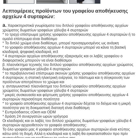
Λεπτομέρειες προϊόντων του γραφείου αποθήκευσης
αρχείων 4 συρταριών
:
a.
Χαρακτηριστικά γνωρίσματα του διπλού γραφείου αποθήκευσης αρχείων
χρώματος δωματίων γραφείων χάλυβα 4 συρταριών
* το τραχύ επίστρωμα χρήσης γραφείου αποθήκευσης αρχείων 4 συρταριών ή το
ομαλό επίστρωμα είναι διαθέσιμο
* Το διπλό χρώμα είναι διαθέσιμο, μπορεί προσαρμοσμένος ως ανάγκη
* το γραφείο αποθήκευσης αρχείων 4 συρταριών μπορεί να κάνει τη βασική
κλειδαριά, ψηφιακή κλειδαριά, ect
* 4 συρταριών αρχείων αποθήκευσης εξαερισμός και οι λαβές γραφείου ο
διαφορετικός μπορούν να είναι διαθέσιμοι
β. πλεονέκτημα τεχνικής του διπλού γραφείου αποθήκευσης αρχείων χρώματος
δωματίων γραφείων χάλυβα 4 συρταριών
* το περιβαλλοντικό επίστρωμα σκονών χρήσης γραφείου αποθήκευσης αρχείων
4 συρταριών, η στατική ηλεκτρική ενέργεια, το πάστωμα και η σύγκρουση των
προϊόντων αποτρέπουν το χρώμα και
γ. ανταγωνιστικό πλεονέκτημα του διπλού γραφείου αποθήκευσης αρχείων
χρώματος δωματίων γραφείων χάλυβα 4 συρταριών
* μικρές συσκευασία και φόρτωση χρήσης γραφείου αποθήκευσης αρχείων 4
συρταριών περισσότερη ποσότητα
* το γραφείο αποθήκευσης αρχείων 4 συρταριών δέχεται το δείγμα και η μικρή
ποσότητα για τη δοκιμαστική διαταγή είναι διαθέσιμη
* Ευπρόσδεκτος cOem και ODM
* δράση 24 συνεργατών ωρών γρήγορα
Οι κλειδαριές και οι λαβές του διπλού χρώματος δωματίων γραφείων χάλυβα 4
συρταριών αρχειοθετούν το γραφείο αποθήκευσης:
Το όλο γραφείο μας 4 γραφείο αποθήκευσης αρχείων συρταριών είναι κτύπος
κάτω από τη δομή. Αλλά η κλειδαριά και η λαβή θα εγκατασταθούν προ πρίν