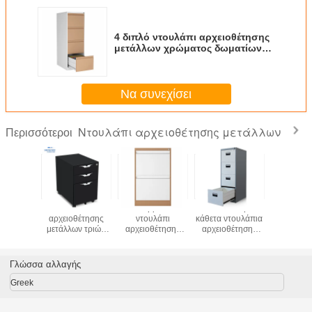
4 διπλό ντουλάπι αρχειοθέτησης
μετάλλων χρώματος δωματίων
γραφείων χάλυβα συρταριών
Να συνεχίσει
Ντουλάπι αρχειοθέτησης μετάλλων
Περισσότεροι
ρικό
Κάθετο ντουλάπι
Αντιδιαβρωτικό 2
4 κλειδώσιμα
4 ντου
λάπι
αρχειοθέτησης
ντουλάπι
κάθετα ντουλάπια
αρχειοθ
θέτησης
μετάλλων τριών
αρχειοθέτησης
αρχειοθέτησης
μετάλ
λλων
συρταριών κινητό
μετάλλων
πλαισίων
συρτα
με τις ρόδες
φακέλλων
συρταριών
συρταριών A4
σκοτεινά γκρίζα
Γλώσσα αλλαγής
χρώματος RAL
Greek