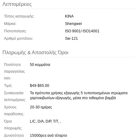
Λεπτομέρειες
Τόπος καταγωγής:
ΚΙΝΑ
Μάρκα:
Shengwei
Πιστοποίηση:
ISO 9001/ ISO14001
Αριθμό μοντέλου:
Sw-121
Πληρωμής & Αποστολής Όροι
Ποσότητα
50 κομμάτια
παραγγελίας
min:
Τιμή:
$49-$65.00
Συσκευασία
Τα πρότυπα χρήσης εξαγωγής 5 τυποποιημένων στρώματα
χαρτοκιβωτίων εξαγωγής, μέσα στο τεθειμένο βαμβά
λεπτομέρειες:
Χρόνος
20-30 ημέρες
παράδοσης:
Όροι
L/C, D/A, D/P, T/T, ,
πληρωμής:
Δυνατότητα
15000pcs ανά τέταρτο