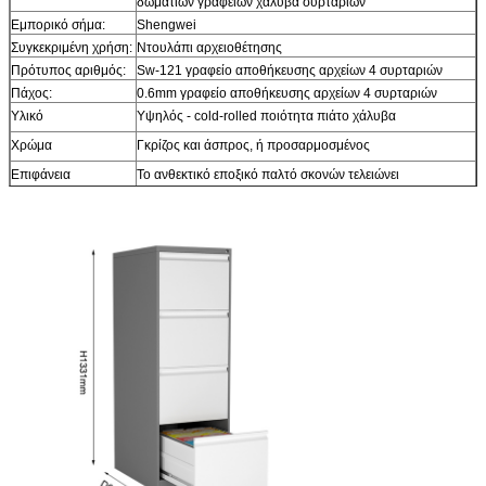
δωματίων γραφείων χάλυβα συρταριών
Εμπορικό σήμα:
Shengwei
Συγκεκριμένη χρήση:
Ντουλάπι αρχειοθέτησης
Πρότυπος αριθμός:
Sw-121 γραφείο αποθήκευσης αρχείων 4 συρταριών
Πάχος:
0.6mm γραφείο αποθήκευσης αρχείων 4 συρταριών
Υλικό
Υψηλός - cold-rolled ποιότητα πιάτο χάλυβα
Χρώμα
Γκρίζος και άσπρος, ή προσαρμοσμένος
Επιφάνεια
Το ανθεκτικό εποξικό παλτό σκονών τελειώνει
Λειτουργία
Κρεμώντας φραγμός για το μέγεθος επιστολών και το
νομικό μέγεθος
Μέγεθος
H1331*W460*D620mm 4 γραφείο αποθήκευσης αρχείων
συρταριών
Κλειδαριά
Μετακινούμενο βασικό και κύριο κλειδί
Πλεονέκτημα
Οι βαρέων καθηκόντων φωτογραφικές διαφάνειες, κάθε
συρτάρι αντέχουν 75kg
Φωτογραφική
Ράγα φωτογραφικών διαφανειών τριών τμημάτων κάθε
διαφάνεια
ένα από το γραφείο αποθήκευσης αρχείων 4 συρταριών