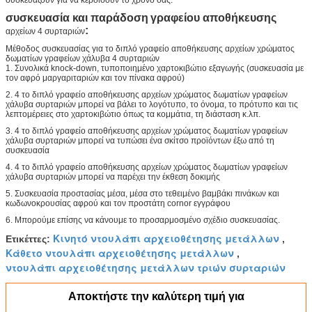
συσκευάζουν για να κερδίσουν το χρόνο σας.
συσκευασία και παράδοση
γραφείου αποθήκευσης
:
αρχείων 4 συρταριών
Μέθοδος συσκευασίας για το διπλό γραφείο αποθήκευσης αρχείων χρώματος
δωματίων γραφείων χάλυβα 4 συρταριών
1. Συνολικά knock-down, τυποποιημένο χαρτοκιβώτιο εξαγωγής (συσκευασία με
τον αφρό μαργαριταριών και τον πίνακα αφρού)
2. 4 το διπλό γραφείο αποθήκευσης αρχείων χρώματος δωματίων γραφείων
χάλυβα συρταριών μπορεί να βάλει το λογότυπο, το όνομα, το πρότυπο και τις
λεπτομέρειες στο χαρτοκιβώτιο όπως τα κομμάτια, τη διάσταση κ.λπ.
3. 4 το διπλό γραφείο αποθήκευσης αρχείων χρώματος δωματίων γραφείων
χάλυβα συρταριών μπορεί να τυπώσει ένα σκίτσο προϊόντων έξω από τη
συσκευασία
4. 4 το διπλό γραφείο αποθήκευσης αρχείων χρώματος δωματίων γραφείων
χάλυβα συρταριών μπορεί να παρέχει την έκθεση δοκιμής
5. Συσκευασία προστασίας μέσα, μέσα στο τεθειμένο βαμβάκι πινάκων και
κωδωνοκρουσίας αφρού και τον προστάτη cornor εγγράφου
6. Μπορούμε επίσης να κάνουμε το προσαρμοσμένο σχέδιο συσκευασίας.
Κινητό ντουλάπι αρχειοθέτησης μετάλλων
Ετικέττες:
,
Κάθετο ντουλάπι αρχειοθέτησης μετάλλων
,
ντουλάπι αρχειοθέτησης μετάλλων τριών συρταριών
Αποκτήστε την καλύτερη τιμή για