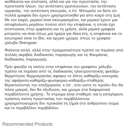
αισθάνεται και σύσταση, αλλά και για την προστασία, την
προστασία ήλιων, την αντίσταση γρατσουνιών, την αντίσταση
υγρασίας, την αντίσταση σκουριάς, κ.λπ. Μπορείτε να δείτε ότι
πολλά γραφεία δεν έχουν χρησιμοποιηθεί για από καιρό στη ζωή.
Με τον καιρό, μερικοί είναι σκουριασμένοι, και μερικοί έχουν μια
αποφλοίωση μεγάλου ποσού από την επιφάνεια, η οποία έχει
επιπτώσεις στην εμφάνιση και τη χρήση, αλλά μερικά γραφεία
μπορούν να είναι όπως μια ημέρα για δέκα έτη, η επιφάνεια και το
εσωτερικό είναι το ίδιο, και αρχικό χρώμα, όπως το γραφείο
χάλυβα Shengwei
Φαίνεται απλό, αλλά στην πραγματικότητα πρέπει να περάσει από
πολλές ακριβείς διαδικασίες παραγωγής και τις θαυμάσιες
διαδικασίες παραγωγής:
Πρίν ψεκάζει τη σκόνη στην επιφάνεια του γραφείου χάλυβα,
πρέπει να περάσει από τις διαδικασίες ηλεκτροστατικής ψεκάζω-
θερμότητας θερμοκρασίας αφαιρώ το λίπος-καθαρίζω-σκουριάς
της αφαίρεση-καθαρίζω-φωσφοριώ-καθαρίζω-σταθερής
θεραπεύοντας την επεξεργασία, κ.λπ., έτσι ώστε το προϊόν δεν θα
πέσει μακριά, δεν θα οξυδώσει, και χρώμα στα διαφορετικά
περιβάλλοντα χρήσης. Το στρώμα είναι σταθερό, και η εισαγόμενη
πράσινη σκόνη προστασίας του περιβάλλοντος
χρησιμοποιούμενη δεν προκαλεί τη ζημιά στο ανθρώπινο σώμα
και το περιβάλλον περιβάλλον.
Recommended Products